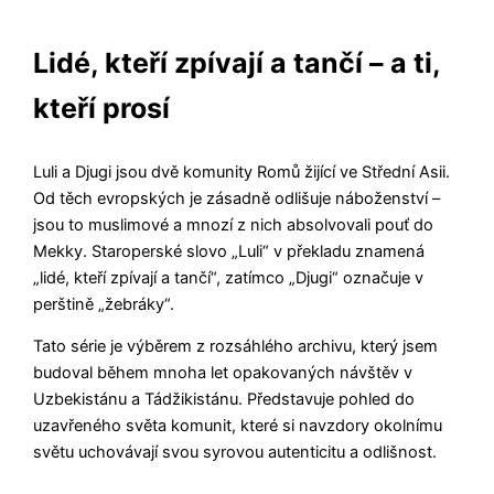
Lidé, kteří zpívají a tančí – a ti,
kteří prosí
Luli a Djugi jsou dvě komunity Romů žijící ve Střední Asii.
Od těch evropských je zásadně odlišuje náboženství –
jsou to muslimové a mnozí z nich absolvovali pouť do
Mekky. Staroperské slovo „Luli“ v překladu znamená
„lidé, kteří zpívají a tančí“, zatímco „Djugi“ označuje v
perštině „žebráky“.
Tato série je výběrem z rozsáhlého archivu, který jsem
budoval během mnoha let opakovaných návštěv v
Uzbekistánu a Tádžikistánu. Představuje pohled do
uzavřeného světa komunit, které si navzdory okolnímu
světu uchovávají svou syrovou autenticitu a odlišnost.