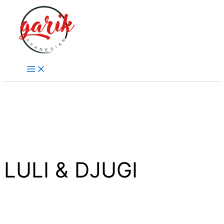
Přeskočit
na
obsah
LULI & DJUGI