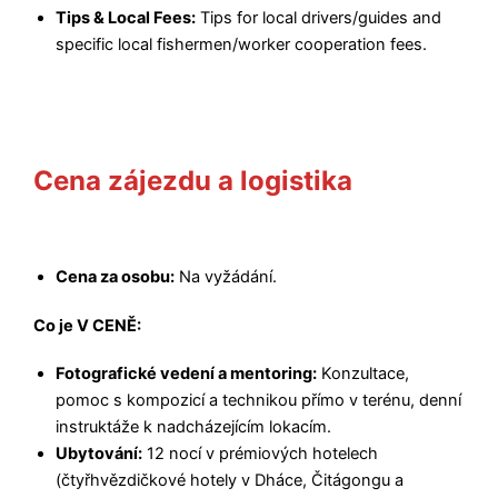
Tips & Local Fees:
Tips for local drivers/guides and
specific local fishermen/worker cooperation fees.
Cena zájezdu a logistika
Cena za osobu:
Na vyžádání.
Co je V CENĚ:
Fotografické vedení a mentoring:
Konzultace,
pomoc s kompozicí a technikou přímo v terénu, denní
instruktáže k nadcházejícím lokacím.
Ubytování:
12 nocí v prémiových hotelech
(čtyřhvězdičkové hotely v Dháce, Čitágongu a