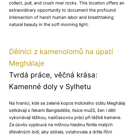
collect, pull, and crush river rocks. This location offers an
extraordinary opportunity to document the profound
intersection of harsh human labor and breathtaking
natural beauty in the soft morning light.
Dělníci z kamenolomů na úpatí
Meghálaje
Tvrdá práce, věčná krása:
Kamenné doly v Sylhetu
Na hranici, kde se zelené kopce indického státu Meghálaj
setkávají s řekami Bangladéše, tisíce mužů, žen i dětí
vykonávají těžkou, nadčasovou práci při těžbě kamene.
Za úsvitu vyplouvá na mlžnou hladinu flotila malých
dřevěných lodí, aby sbírala, vytahovala a drtila říční