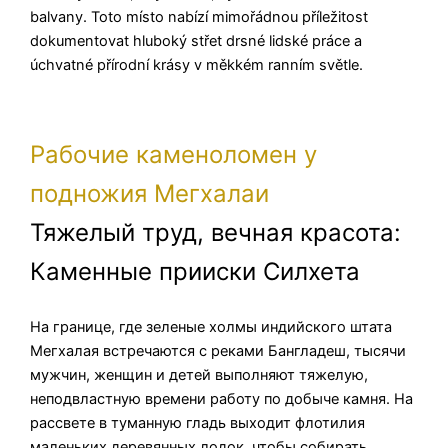
balvany. Toto místo nabízí mimořádnou příležitost
dokumentovat hluboký střet drsné lidské práce a
úchvatné přírodní krásy v měkkém ranním světle.
Рабочие каменоломен у
подножия Мегхалаи
Тяжелый труд, вечная красота:
Каменные прииски Силхета
На границе, где зеленые холмы индийского штата
Мегхалая встречаются с реками Бангладеш, тысячи
мужчин, женщин и детей выполняют тяжелую,
неподвластную времени работу по добыче камня. На
рассвете в туманную гладь выходит флотилия
маленьких деревянных лодок, чтобы собирать,