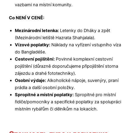
vazbami na místní komunity.
Co NENÍ V CENĚ:
Mezinárodní letenka:
Letenky do Dháky a zpět
(Mezinárodní letiště Hazrata Shahjalala).
Vízové poplatky:
Náklady na vyřízení vstupního víza
do Bangladéše.
Cestovní pojištění:
Povinné komplexní cestovní
pojištění (důrazně doporučujeme připojištění storna
zájezdu a drahé fototechniky).
Osobní výdaje:
Alkoholické nápoje, suvenýry, praní
prádla a další osobní položky.
Spropitné a místní poplatky:
Spropitné pro místní
řidiče/pomocníky a specifické poplatky za spolupráci
místním rybářům či dělníkům na lokacích.