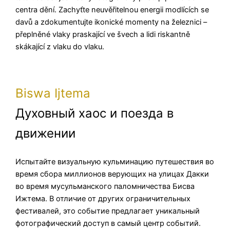
centra dění. Zachyťte neuvěřitelnou energii modlících se
davů a zdokumentujte ikonické momenty na železnici –
přeplněné vlaky praskající ve švech a lidi riskantně
skákající z vlaku do vlaku.
Biswa Ijtema
Духовный хаос и поезда в
движении
Испытайте визуальную кульминацию путешествия во
время сбора миллионов верующих на улицах Дакки
во время мусульманского паломничества Бисва
Ижтема. В отличие от других ограничительных
фестивалей, это событие предлагает уникальный
фотографический доступ в самый центр событий.