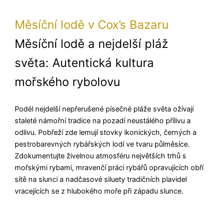
Měsíční lodě v Cox’s Bazaru
Měsíční lodě a nejdelší pláž
světa: Autentická kultura
mořského rybolovu
Podél nejdelší nepřerušené písečné pláže světa ožívají
staleté námořní tradice na pozadí neustálého přílivu a
odlivu. Pobřeží zde lemují stovky ikonických, černých a
pestrobarevných rybářských lodí ve tvaru půlměsíce.
Zdokumentujte živelnou atmosféru největších trhů s
mořskými rybami, mravenčí práci rybářů opravujících obří
sítě na slunci a nadčasové siluety tradičních plavidel
vracejících se z hlubokého moře při západu slunce.