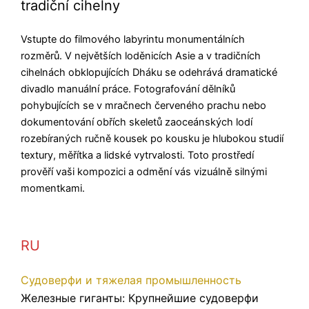
tradiční cihelny
Vstupte do filmového labyrintu monumentálních
rozměrů. V největších loděnicích Asie a v tradičních
cihelnách obklopujících Dháku se odehrává dramatické
divadlo manuální práce. Fotografování dělníků
pohybujících se v mračnech červeného prachu nebo
dokumentování obřích skeletů zaoceánských lodí
rozebíraných ručně kousek po kousku je hlubokou studií
textury, měřítka a lidské vytrvalosti. Toto prostředí
prověří vaši kompozici a odmění vás vizuálně silnými
momentkami.
RU
Судоверфи и тяжелая промышленность
Железные гиганты: Крупнейшие судоверфи