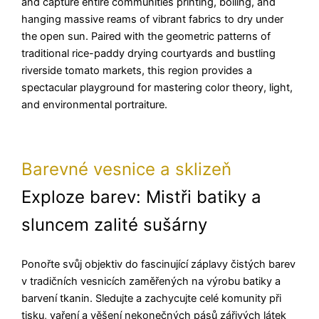
and capture entire communities printing, boiling, and
hanging massive reams of vibrant fabrics to dry under
the open sun. Paired with the geometric patterns of
traditional rice-paddy drying courtyards and bustling
riverside tomato markets, this region provides a
spectacular playground for mastering color theory, light,
and environmental portraiture.
Barevné vesnice a sklizeň
Exploze barev: Mistři batiky a
sluncem zalité sušárny
Ponořte svůj objektiv do fascinující záplavy čistých barev
v tradičních vesnicích zaměřených na výrobu batiky a
barvení tkanin. Sledujte a zachycujte celé komunity při
tisku, vaření a věšení nekonečných pásů zářivých látek