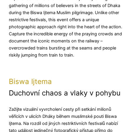
gathering of millions of believers in the streets of Dhaka
during the Biswa Ijtema Muslim pilgrimage. Unlike other
restrictive festivals, this event offers a unique
photographic approach right into the heart of the action.
Capture the incredible energy of the praying crowds and
document the iconic moments on the railway –
overcrowded trains bursting at the seams and people
riskily jumping from train to train.
Biswa Ijtema
Duchovní chaos a vlaky v pohybu
Zažijte vizuální vyvrcholení cesty při setkání milionů
věřících v ulicích Dháky během muslimské pouti Biswa
Ijtema. Na rozdíl od jiných restriktivních festivalů nabízí
tato událost jedinečný fotografický přístup přímo do