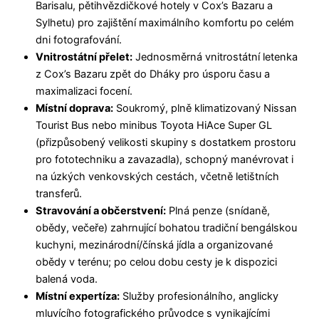
Barisalu, pětihvězdičkové hotely v Cox’s Bazaru a
Sylhetu) pro zajištění maximálního komfortu po celém
dni fotografování.
Vnitrostátní přelet:
Jednosměrná vnitrostátní letenka
z Cox’s Bazaru zpět do Dháky pro úsporu času a
maximalizaci focení.
Místní doprava:
Soukromý, plně klimatizovaný Nissan
Tourist Bus nebo minibus Toyota HiAce Super GL
(přizpůsobený velikosti skupiny s dostatkem prostoru
pro fototechniku a zavazadla), schopný manévrovat i
na úzkých venkovských cestách, včetně letištních
transferů.
Stravování a občerstvení:
Plná penze (snídaně,
obědy, večeře) zahrnující bohatou tradiční bengálskou
kuchyni, mezinárodní/čínská jídla a organizované
obědy v terénu; po celou dobu cesty je k dispozici
balená voda.
Místní expertíza:
Služby profesionálního, anglicky
mluvícího fotografického průvodce s vynikajícími