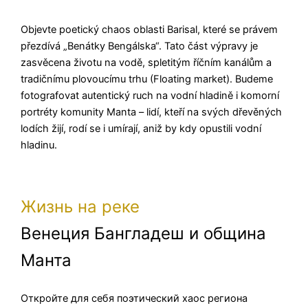
Objevte poetický chaos oblasti Barisal, které se právem
přezdívá „Benátky Bengálska“. Tato část výpravy je
zasvěcena životu na vodě, spletitým říčním kanálům a
tradičnímu plovoucímu trhu (Floating market). Budeme
fotografovat autentický ruch na vodní hladině i komorní
portréty komunity Manta – lidí, kteří na svých dřevěných
lodích žijí, rodí se i umírají, aniž by kdy opustili vodní
hladinu.
Жизнь на реке
Венеция Бангладеш и община
Манта
Откройте для себя поэтический хаос региона